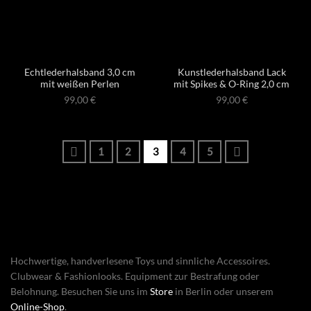
Echtlederhalsband 3,0 cm
Kunstlederhalsband Lack
mit weißen Perlen
mit Spikes & O-Ring 2,0 cm
99,00
€
99,00
€
1
2
3
4
5
Hochwertige, handverlesene Toys und sinnliche Accessoires.
Clubwear & Fashionlooks. Equipment zur Bestrafung oder
Belohnung. Besuchen Sie uns im
Store
in Berlin oder unserem
Online-Shop
.