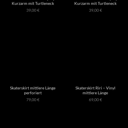
Kurzarm mit Turtleneck
Kurzarm mit Turtleneck
39,00
€
39,00
€
Skaterskirt mittlere Länge
Skaterskirt Riri – Vinyl
perforiert
mittlere Länge
79,00
€
69,00
€