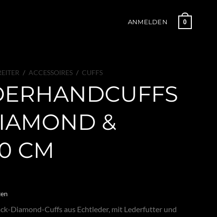
0
ANMELDEN
EITER
/
ACCESSOIRES
/
CUFFS
DERHANDCUFFS
DIAMOND &
,0 CM
ten
ack-Diamond-Cuffs aus Echtleder, mit Lederfutter und