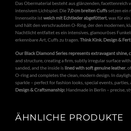
Das Obermaterial besteht aus glänzenden, facettenreich v
intensivem Lichtspiel. Die
7,0 cm breiten Cuffs
setzen ein 
Innenseite ist
weich mit Echtleder abgefüttert
, was für ei
und hält den verschraubten O-Ring, der den modernen, klar
Nachtlicht entfaltet es ein intensives, glamouröses Funke
erkennbare Art, Cuffs zu tragen.
Think Kink.
Design & Fert
Our Black Diamond Series represents extravagant shine, c
and structure, creating a firm, subtly irregular surface with
sanded, and the inside is
lined with soft genuine leather
, 
O-ring and completes the clean, modern design. In daylight,
sparkle – perfect for fashion looks, special events, partie
Design & Craftsmanship:
Handmade in Berlin – precise, sty
ÄHNLICHE PRODUKTE