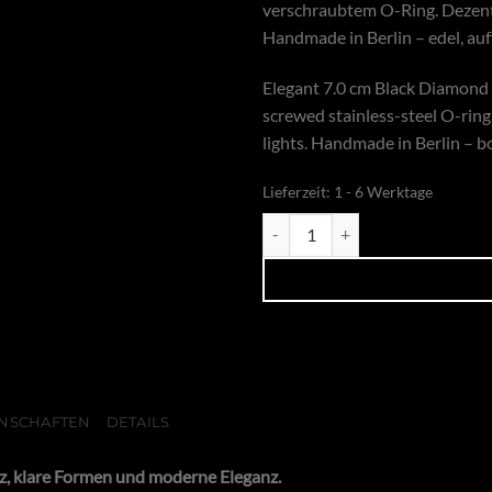
verschraubtem O-Ring. Dezente
Handmade in Berlin – edel, auff
Elegant 7.0 cm Black Diamond c
screwed stainless-steel O-ring
lights. Handmade in Berlin – bo
Lieferzeit:
1 - 6 Werktage
Echtlederhandcuffs Black Diamo
NSCHAFTEN
DETAILS
z, klare Formen und moderne Eleganz.