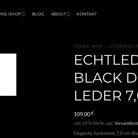
INE-SHOP
BLOG
ABOUT
KONTAKT
ONLINE-SHOP
/
SCHWARZER R
ECHTLE
BLACK 
LEDER 7
109,00
€
inkl. 19 % MwSt.
zzgl.
Versandkos
Elegante, funkelnde 7,0-cm Bl