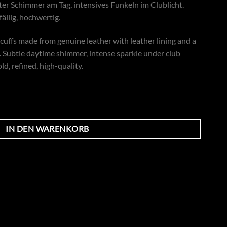
r Schimmer am Tag, intensives Funkeln im Clublicht.
ällig, hochwertig.
uffs made from genuine leather with leather lining and a
. Subtle daytime shimmer, intense sparkle under club
ld, refined, high-quality.
nd & Leder 7,0 cm Menge
IN DEN WARENKORB