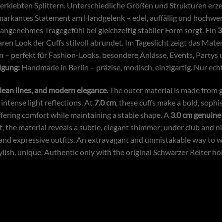
erklebten Splittern. Unterschiedliche Größen und Strukturen erze
markantes Statement am Handgelenk – edel, auffällig und hochwerti
n angenehmes Tragegefühl bei gleichzeitig stabiler Form sorgt. Ein
3
en Look der Cuffs stilvoll abrundet. Im Tageslicht zeigt das Mat
ln – perfekt für Fashion-Looks, besondere Anlässe, Events, Partys 
igung:
Handmade in Berlin – präzise, modisch, einzigartig. Nur ec
lean lines, and modern elegance.
The outer material is made from gl
 intense light reflections. At
7.0 cm
, these cuffs make a bold, sophi
offering comfort while maintaining a stable shape. A
3.0 cm genuine 
 the material reveals a subtle, elegant shimmer; under club and nig
s, and expressive outfits. An extravagant and unmistakable way to w
lish, unique. Authentic only with the original Schwarzer Reiter hor