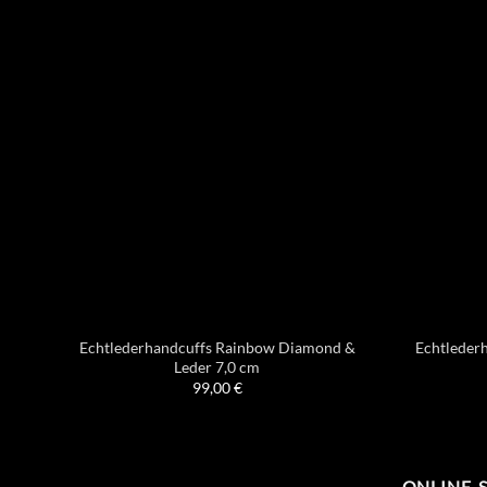
Echtlederhandcuffs Rainbow Diamond &
Echtleder
Leder 7,0 cm
99,00
€
ONLINE-