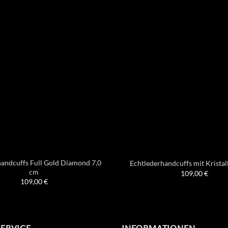
handcuffs Full Gold Diamond 7,0
Echtlederhandcuffs mit Kristal
cm
109,00
€
109,00
€
SERVICE
INFORMATIONEN