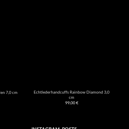
Echtlederhandcuffs Rainbow Diamond 3,0
len 7,0 cm
Kun
cm
99,00
€
INSTAGRAM-POSTS