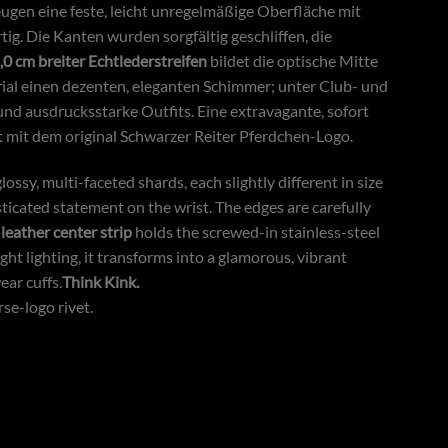
ugen eine feste, leicht unregelmäßige Oberfläche mit
g. Die Kanten wurden sorgfältig geschliffen, die
,0 cm breiter Echtlederstreifen
bildet die optische Mitte
erial einen dezenten, eleganten Schimmer; unter Club- und
und ausdrucksstarke Outfits. Eine extravagante, sofort
ht mit dem original Schwarzer Reiter Pferdchen-Logo.
ossy, multi-faceted shards, each slightly different in size
sticated statement on the wrist. The edges are carefully
leather center strip
holds the screwed-in stainless-steel
ht lighting, it transforms into a glamorous, vibrant
ear cuffs.
Think Kink.
se-logo rivet.