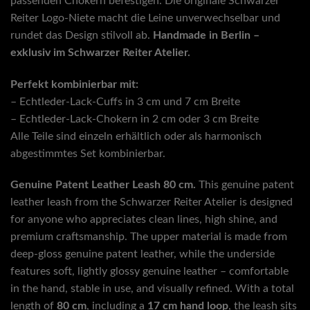
passenden Chokern befestigen. Die originale Schwarzer
Reiter Logo-Niete macht die Leine unverwechselbar und
rundet das Design stilvoll ab.
Handmade in Berlin –
exklusiv im Schwarzer Reiter Atelier.
Perfekt kombinierbar mit:
– Echtleder-Lack-Cuffs in 3 cm und 7 cm Breite
– Echtleder-Lack-Chokern in 2 cm oder 3 cm Breite
Alle Teile sind einzeln erhältlich oder als harmonisch
abgestimmtes Set kombinierbar.
Genuine Patent Leather Leash 80 cm.
This genuine patent
leather leash from the Schwarzer Reiter Atelier is designed
for anyone who appreciates clean lines, high shine, and
premium craftsmanship. The upper material is made from
deep-gloss genuine patent leather, while the underside
features soft, lightly glossy genuine leather – comfortable
in the hand, stable in use, and visually refined. With a total
length of
80 cm
, including a
17 cm hand loop
, the leash sits