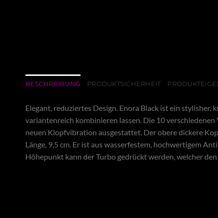
BESCHREIBUNG
PRODUKTSICHERHEIT
PRODUKTEIGE
Elegant, reduziertes Design. Enora Black ist ein stylisher, k
variantenreich kombinieren lassen. Die 10 verschiedenen Vi
neuen Klopfvibration ausgestattet. Der obere dickere Kopf
Länge, 9,5 cm. Er ist aus wasserfestem, hochwertigem Anti-
Höhepunkt kann der Turbo gedrückt werden, welcher den V