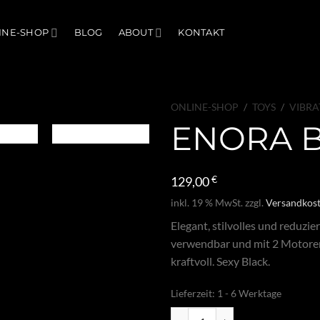
INE-SHOP
BLOG
ABOUT
KONTAKT
ONLINE-SHOP
/
TOYS
/
VIBR
ENORA 
129,00
€
inkl. 19 % MwSt.
zzgl.
Versandkos
Elegant, stilvolles und reduzie
verwendbar und mit 2 Motoren
kraftvoll. Sexy Black.
Lieferzeit:
1 - 6 Werktage
Enora Black Menge