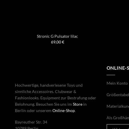
Stronic G Pulsator lilac
69,00
€
ONLINE-
Mein Konto
Hochwertige, handverlesene Toys und
sinnliche Accessoires. Clubwear &
Größentabel
Fashionlooks. Equipment zur Bestrafung oder
Belohnung. Besuchen Sie uns im
Store
in
Materialkun
Berlin oder unserem
Online-Shop
.
Als Großhänd
Bayreuther Str. 34
10789 Berlin