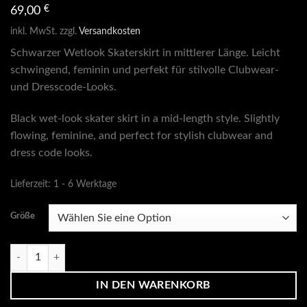
€
69,00
inkl. MwSt.
zzgl.
Versandkosten
Schwarzer Wetlook Skaterskirt in mittlerer Länge. Leicht
schwingend, feminin und perfekt für stilvolle Clubwear-
und Dresscode-Looks.
Black wet-look skater skirt in a mid-length style. Slightly
flowing, feminine, and perfect for stylish clubwear and
dress code looks.
Lieferzeit:
1 - 6 Werktage
Größe
Skaterskirt Kiss Vegan mittlere Länge Menge
IN DEN WARENKORB