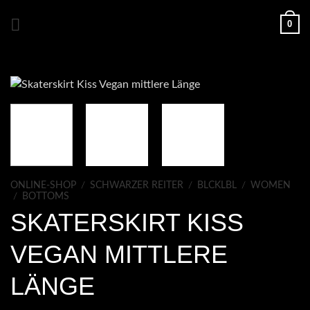
Zum
0
Inhalt
springen
ONLINE-SHOP
/
SCHWARZER REITER
/
BLCKLBL
/
WOMEN
/
BOTTOMS
SKATERSKIRT KISS
VEGAN MITTLERE
LÄNGE