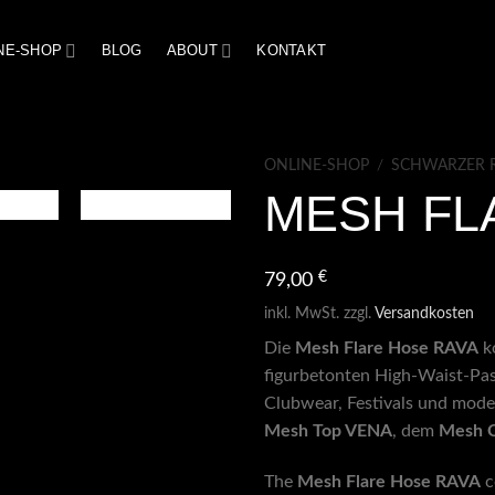
NE-SHOP
BLOG
ABOUT
KONTAKT
ONLINE-SHOP
/
SCHWARZER R
MESH FL
€
79,00
inkl. MwSt.
zzgl.
Versandkosten
Die
Mesh Flare Hose RAVA
ko
figurbetonten High-Waist-Pas
Clubwear, Festivals und mod
Mesh Top VENA
, dem
Mesh 
The
Mesh Flare Hose RAVA
c