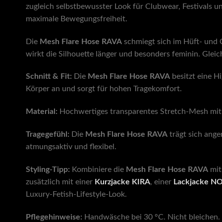
zugleich selbstbewusster Look für Clubwear, Festivals u
maximale Bewegungsfreiheit.
Die
Mesh Flare Hose RAVA
schmiegt sich im Hüft- und O
wirkt die Silhouette länger und besonders feminin. Glei
Schnitt & Fit:
Die
Mesh Flare Hose RAVA
besitzt eine H
Körper an und sorgt für hohen Tragekomfort.
Material:
Hochwertiges transparentes Stretch-Mesh mit an
Tragegefühl:
Die
Mesh Flare Hose RAVA
trägt sich ange
atmungsaktiv und flexibel.
Styling-Tipp:
Kombiniere die
Mesh Flare Hose RAVA
mit
zusätzlich mit einer
Kurzjacke KIRA
, einer
Lackjacke N
Luxury-Fetish-Lifestyle-Look.
Pflegehinweise:
Handwäsche bei 30 °C. Nicht bleichen. 