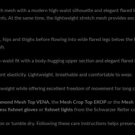
 mesh with a modern high-waist silhouette and elegant flared legs
ents. At the same time, the lightweight stretch mesh provides e
, hips and thighs before flowing into wide flared legs below the k
sh.
h-waist fit with a body-hugging upper section and elegant flared
t elasticity. Lightweight, breathable and comfortable to wear.
tweight while offering excellent freedom of movement for long cl
amond Mesh Top VENA
, the
Mesh Crop Top EKOP
or the
Mesh 
less fishnet gloves
or
fishnet tights
from the Schwarzer Reiter coll
 or tumble dry. Following these care instructions helps preserv