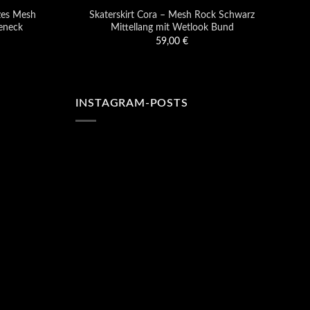
zes Mesh
Skaterskirt Cora – Mesh Rock Schwarz
Di
eneck
Mittellang mit Wetlook Bund
59,00
€
INSTAGRAM-POSTS