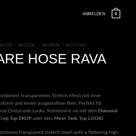
0
ANMELDEN
EITER
/
BLCKLBL
/
WOMEN
/
BOTTOMS
ARE HOSE RAVA
mbiniert transparentes Stretch-Mesh mit einer
sform und einem ausgestellten Bein. Perfekt für
erne Dresscode-Looks. Kombiniere sie mit dem
Diamond
Crop Top EKOP
oder dem
Mesh Tank Top LOOKI
.
ombines transparent stretch mesh with a flattering high-