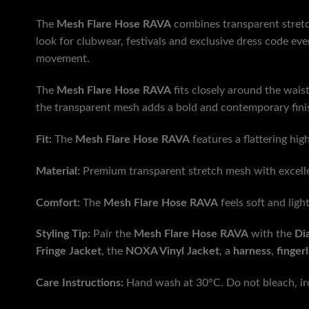
The
Mesh Flare Hose RAVA
combines transparent stretch
look for clubwear, festivals and exclusive dress code ev
movement.
The
Mesh Flare Hose RAVA
fits closely around the waist
the transparent mesh adds a bold and contemporary fini
Fit:
The
Mesh Flare Hose RAVA
features a flattering hig
Material:
Premium transparent stretch mesh with excellen
Comfort:
The
Mesh Flare Hose RAVA
feels soft and ligh
Styling Tip:
Pair the
Mesh Flare Hose RAVA
with the
Di
Fringe Jacket
, the
NOXA Vinyl Jacket
, a
harness
,
finger
Care Instructions:
Hand wash at 30°C. Do not bleach, iron