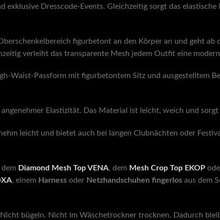
nd exklusive Dresscode-Events. Gleichzeitig sorgt das elastisch
berschenkelbereich figurbetont an den Körper an und geht ab de
chzeitig verleiht das transparente Mesh jedem Outfit eine mode
igh-Waist-Passform mit figurbetontem Sitz und ausgestelltem Bei
genehmer Elastizität. Das Material ist leicht, weich und sorgt 
nehm leicht und bietet auch bei langen Clubnächten oder Festiva
 dem
Diamond Mesh Top VENA
, dem
Mesh Crop Top EKOP
ode
OXA
, einem
Harness
oder
Netzhandschuhen fingerlos
aus dem Sc
Nicht bügeln. Nicht im Wäschetrockner trocknen. Dadurch bleib