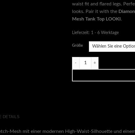
waist fit and flared legs. Per
looks. Pair it with the
Diamon
Mesh Tank Top LOOKI
.
Lieferzeit:
1 - 6 Werktage
Größe
Mesh Flare Hose RAVA Menge
 DETAILS
etch-Mesh mit einer modernen High-Waist-Silhouette und einem 