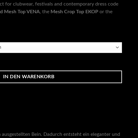
fect for clubwear, festivals and contemporary dress code
d Mesh Top VENA
, the
Mesh Crop Top EKOP
or the
IN DEN WARENKORB
ausgestellten Bein. Dadurch entsteht ein eleganter und