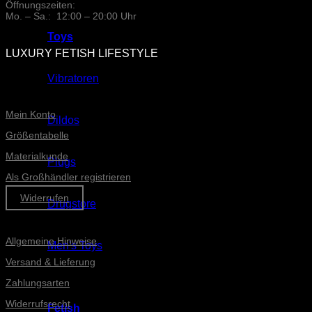
Öffnungszeiten:
Mo. – Sa.: 12:00 – 20:00 Uhr
Toys
LUXURY FETISH LIFESTYLE
Vibratoren
ONLINE-SERVICE
Mein Konto
Dildos
Größentabelle
Materialkunde
Plugs
Als Großhändler registrieren
Widerrufen
Drugstore
Informationen
Allgemeine Hinweise
Men's Toys
Versand & Lieferung
Zahlungsarten
Widerrufsrecht
Fetish