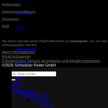
Reklamation
Datenschutzerklärung
Fixierung
Impressum
AGB
Play
INSTAGRAM-POSTS
Sie sehen gerade einen Platzhalterinhalt von
Instagram
. Um auf den 
weitergegeben werden.
Dresscode
Mehr Informationen
Inhalt entsperren
Erforderlichen Service akzeptieren und Inhalte entsperren
Women
©2026 Schwarzer Reiter GmbH
Suche
nach:
Men
Home
Store
Online-Shop
Accessoires
Schwarzer Reiter
BLCKLBL
Women