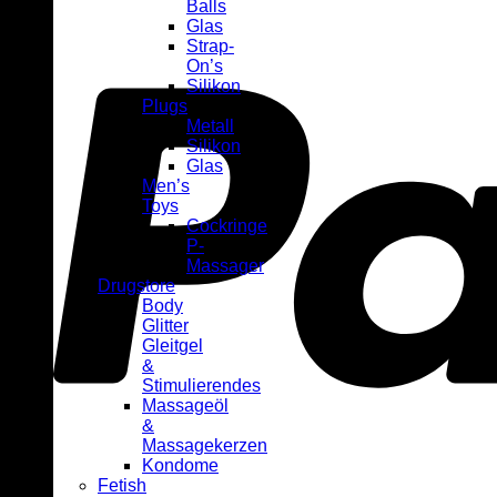
Balls
Glas
Strap-
On’s
Silikon
Plugs
Metall
Silikon
Glas
Men’s
Toys
Cockringe
P-
Massager
Drugstore
Body
Glitter
Gleitgel
&
Stimulierendes
Massageöl
&
Massagekerzen
Kondome
Fetish