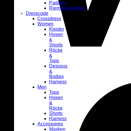
Paddles
Riemenpeitschen
Dresscode
Crossdress
Women
Kleider
Hosen
&
Shorts
Röcke
&
Tops
Dessous
&
Bodies
Harness
Men
Tops
Hosen
&
Röcke
Shorts
Harness
Accessoires
Masken