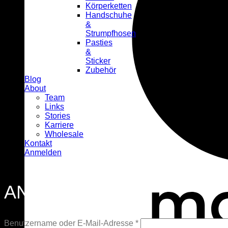
Körperketten
Handschuhe
&
Strumpfhosen
Pasties
&
Sticker
Zubehör
Blog
About
Team
Links
Stories
Karriere
Wholesale
Kontakt
Anmelden
ANMELDEN
Erforderlich
Benutzername oder E-Mail-Adresse
*