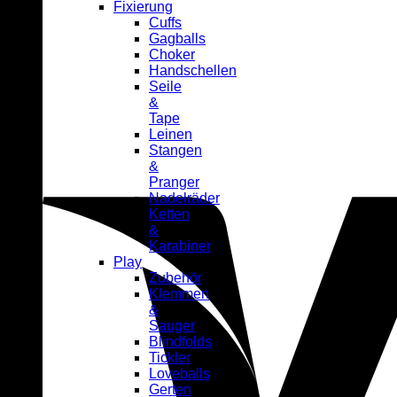
Fixierung
Cuffs
Gagballs
Choker
Handschellen
Seile
&
Tape
Leinen
Stangen
&
Pranger
Nadelräder
Ketten
&
Karabiner
Play
Zubehör
Klemmen
&
Sauger
Blindfolds
Tickler
Loveballs
Gerten