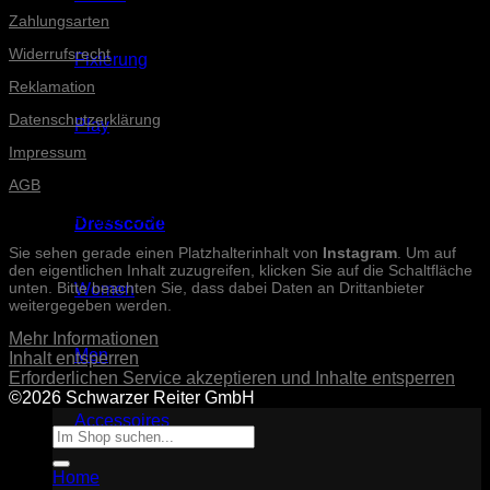
Zahlungsarten
Widerrufsrecht
Fixierung
Reklamation
Datenschutzerklärung
Play
Impressum
AGB
INSTAGRAM-POSTS
Dresscode
Sie sehen gerade einen Platzhalterinhalt von
Instagram
. Um auf
den eigentlichen Inhalt zuzugreifen, klicken Sie auf die Schaltfläche
unten. Bitte beachten Sie, dass dabei Daten an Drittanbieter
Women
weitergegeben werden.
Mehr Informationen
Men
Inhalt entsperren
Erforderlichen Service akzeptieren und Inhalte entsperren
©2026 Schwarzer Reiter GmbH
Accessoires
Suche
nach:
Home