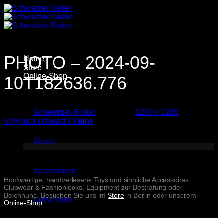
Zum
Inhalt
springen
PHOTO – 2024-09-
Home
Store
Online-Shop
10T182636.776
Veröffentlicht
17. September 2024
bei
1200 × 1200
in
Schwarzer Reiter
Vinylrock schwarz Praline
Kommentare und Trackbacks sind derzeit geschlossen.
Blcklbl
Accessoires
Hochwertige, handverlesene Toys und sinnliche Accessoires.
Clubwear & Fashionlooks. Equipment zur Bestrafung oder
Belohnung. Besuchen Sie uns im
Store
in Berlin oder unserem
Gutscheine
Online-Shop
.