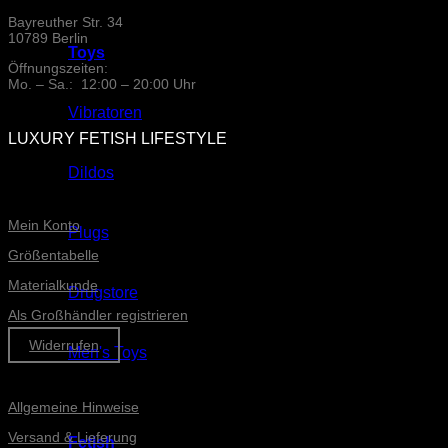
Bayreuther Str. 34
10789 Berlin
Toys
Öffnungszeiten:
Mo. – Sa.: 12:00 – 20:00 Uhr
Vibratoren
LUXURY FETISH LIFESTYLE
Dildos
ONLINE-SERVICE
Mein Konto
Plugs
Größentabelle
Materialkunde
Drugstore
Als Großhändler registrieren
Widerrufen
Men's Toys
Informationen
Allgemeine Hinweise
Versand & Lieferung
Fetish