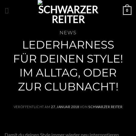
Zum
0
Inhalt
springen
NEWS
LEDERHARNESS
FÜR DEINEN STYLE!
IM ALLTAG, ODER
ZUR CLUBNACHT!
VERÖFFENTLICHT AM
27. JANUAR 2018
VON
SCHWARZER REITER
Damit du deinen Style immer wieder neu interpretieren