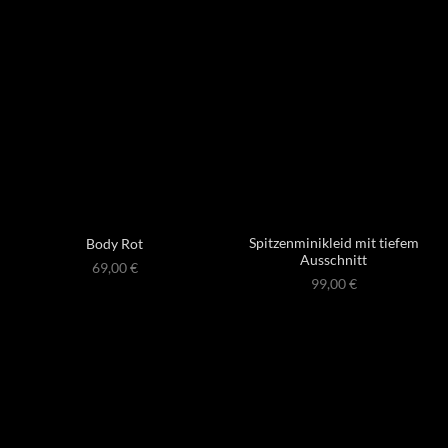
Spitzenminikleid mit tiefem
Body Rot
Ausschnitt
69,00
€
99,00
€