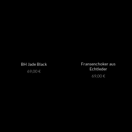
Fransenchoker aus
BH Jade Black
Echtleder
69,00
€
69,00
€