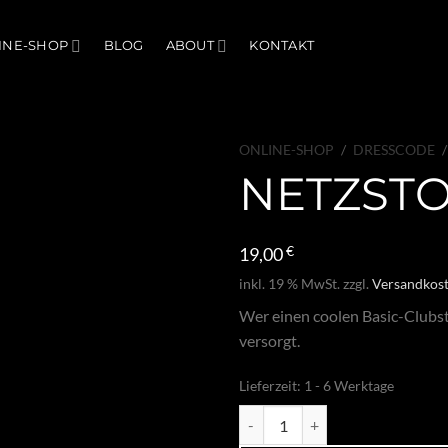
INE-SHOP
BLOG
ABOUT
KONTAKT
ONLINE-SHOP
/
DRESSCODE
/
NETZSTO
19,00
€
inkl. 19 % MwSt.
zzgl.
Versandkos
Wer einen coolen Basic-Clubsty
versorgt.
Lieferzeit:
1 - 6 Werktage
Netzstocking Leila Menge