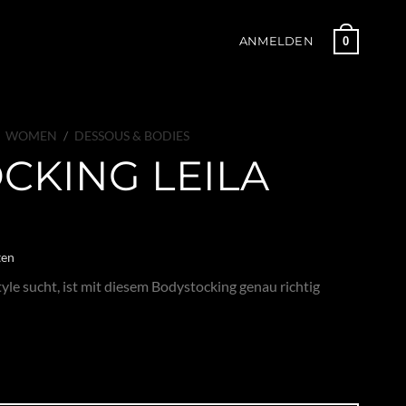
0
ANMELDEN
WOMEN
/
DESSOUS & BODIES
CKING LEILA
ten
le sucht, ist mit diesem Bodystocking genau richtig