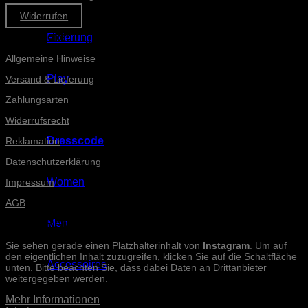
Widerrufen
Informationen
Fixierung
Allgemeine Hinweise
Play
Versand & Lieferung
Zahlungsarten
Widerrufsrecht
Dresscode
Reklamation
Datenschutzerklärung
Women
Impressum
AGB
Men
INSTAGRAM-POSTS
Sie sehen gerade einen Platzhalterinhalt von
Instagram
. Um auf
den eigentlichen Inhalt zuzugreifen, klicken Sie auf die Schaltfläche
Accessoires
unten. Bitte beachten Sie, dass dabei Daten an Drittanbieter
weitergegeben werden.
Mehr Informationen