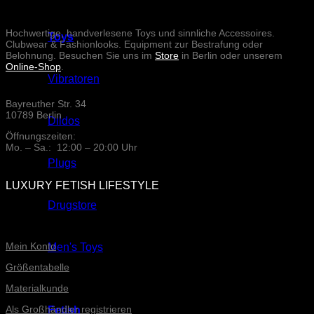
Hochwertige, handverlesene Toys und sinnliche Accessoires.
Toys
Clubwear & Fashionlooks. Equipment zur Bestrafung oder
Belohnung. Besuchen Sie uns im
Store
in Berlin oder unserem
Online-Shop
.
Vibratoren
Bayreuther Str. 34
10789 Berlin
Dildos
Öffnungszeiten:
Mo. – Sa.: 12:00 – 20:00 Uhr
Plugs
LUXURY FETISH LIFESTYLE
Drugstore
ONLINE-SERVICE
Mein Konto
Men's Toys
Größentabelle
Materialkunde
Als Großhändler registrieren
Fetish