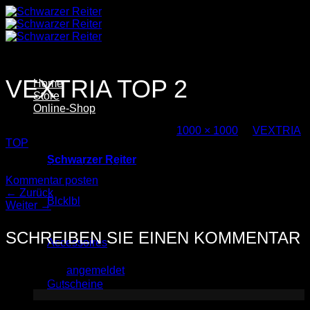
Zum
Inhalt
springen
VEXTRIA TOP 2
Home
Store
Online-Shop
Veröffentlicht
11. Februar 2026
bei
1000 × 1000
in
VEXTRIA
TOP
Schwarzer Reiter
Trackbacks sind geschlossen, aber Sie können einen
Kommentar posten
.
←
Zurück
Blcklbl
Weiter
→
SCHREIBEN SIE EINEN KOMMENTAR
Accessoires
Sie müssen
angemeldet
sein, um einen Kommentar
abzugeben.
Gutscheine