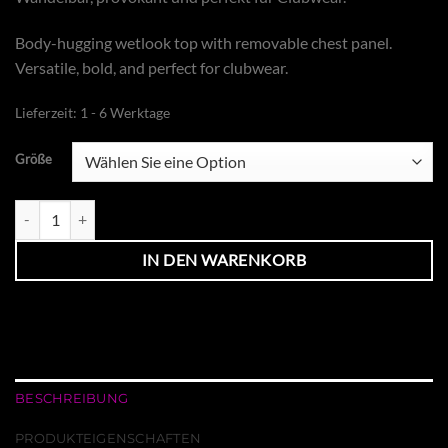
Body-hugging wetlook top with removable chest panel.
Versatile, bold, and perfect for clubwear.
Lieferzeit:
1 - 6 Werktage
Größe
VEXTRIA TOP Menge
IN DEN WARENKORB
BESCHREIBUNG
PRODUKTEIGENSCHAFTEN