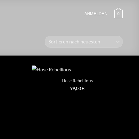
0
ANMELDEN
Hose Rebellious
99,00
€