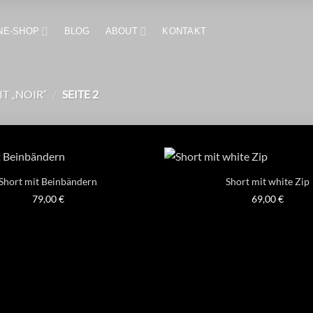
NE-SHOP
BLOG
ABOUT
KONTAKT
T „NOIR“
/
SEITE 2
Short mit Beinbändern
Short mit white Zip
79,00
€
69,00
€