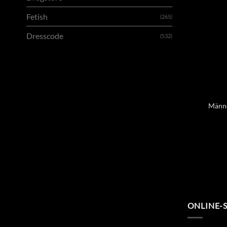
Fetish
(265)
Dresscode
(532)
Männe
ONLINE-