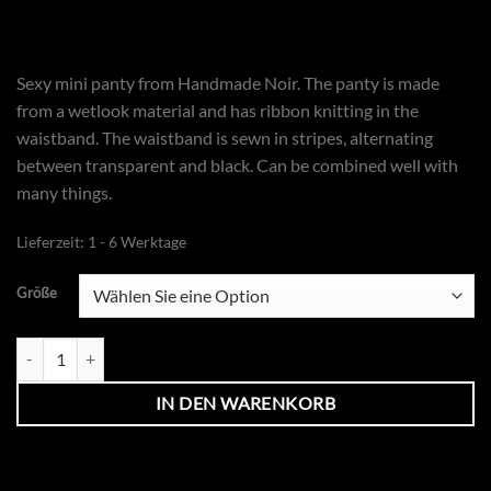
Sexy mini panty from Handmade Noir. The panty is made
from a wetlook material and has ribbon knitting in the
waistband. The waistband is sewn in stripes, alternating
between transparent and black. Can be combined well with
many things.
Lieferzeit:
1 - 6 Werktage
Größe
Panty Noir Menge
IN DEN WARENKORB