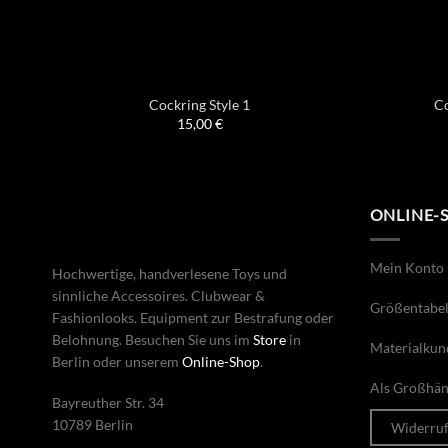
Cockring Style 1
Co
15,00
€
ONLINE-
Mein Konto
Hochwertige, handverlesene Toys und
sinnliche Accessoires. Clubwear &
Größentabel
Fashionlooks. Equipment zur Bestrafung oder
Belohnung. Besuchen Sie uns im
Store
in
Materialkun
Berlin oder unserem
Online-Shop
.
Als Großhänd
Bayreuther Str. 34
10789 Berlin
Widerru