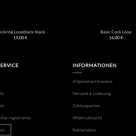
ckring Loopblack-black
Basic Cock Loop
19,00
€
16,00
€
SERVICE
INFORMATIONEN
Allgemeine Hinweise
le
Versand & Lieferung
de
Zahlungsarten
ler registrieren
Widerrufsrecht
fen
Reklamation