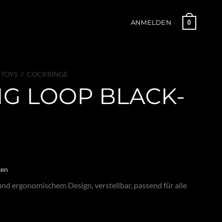
0
ANMELDEN
 TOYS
/
COCKRINGE
G LOOP BLACK-
ten
und ergonomischem Design, verstellbar, passend für alle