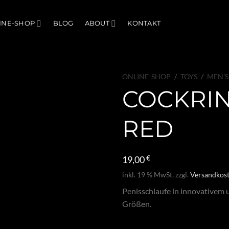
INE-SHOP
BLOG
ABOUT
KONTAKT
ONLINE-SHOP
/
TOYS
/
MEN'S
COCKRIN
RED
19,00
€
inkl. 19 % MwSt.
zzgl.
Versandkos
Penisschlaufe in innovativem 
Größen.