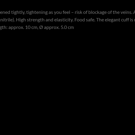
ened tightly, tightening as you feel – risk of blockage of the veins.
itrile). High strength and elasticity. Food safe. The elegant cuff 
ength: approx. 10 cm, Ø approx. 5.0 cm