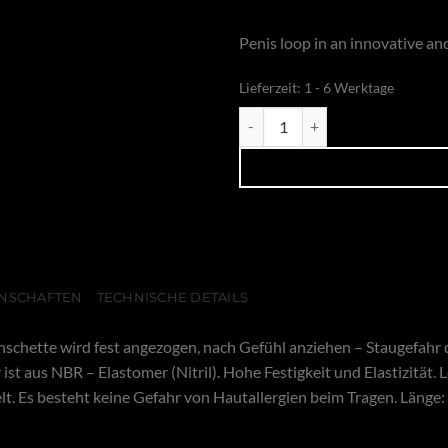
Penis loop in an innovative and
Lieferzeit:
1 - 6 Werktage
Cockring Loop black-red Menge
NSCHAFTEN
TECHNISCHE DETAILS
nschette wird fest angezogen, nach Gefühl anziehen – Staugefahr 
t aus NBR – Elastomer (Nitril). Hohe Festigkeit und Elastizität.
t. Es besteht keine Gefahr von Hautallergien beim Tragen. Länge: c