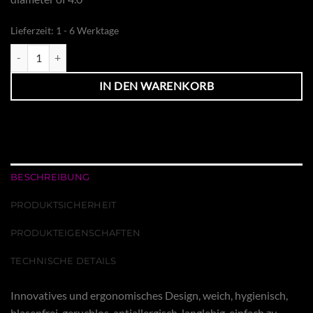
Lieferzeit:
1 - 6 Werktage
Cockring Style 1 Menge
IN DEN WARENKORB
BESCHREIBUNG
PRODUKTSICHERHEIT
PRODUKTEIGENSCHAFTEN
TECHNISCHE DETAILS
Innovatives und ergonomisches Design, weich, hygienisch,
blasenfrei, geruchlos, antiallergisch, langlebig, einfach zu