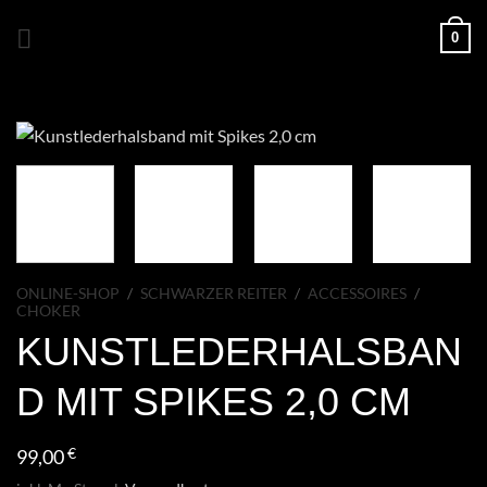
Zum
0
Inhalt
springen
ONLINE-SHOP
/
SCHWARZER REITER
/
ACCESSOIRES
/
CHOKER
KUNSTLEDERHALSBAN
D MIT SPIKES 2,0 CM
99,00
€