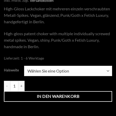
inkl. MwSt.
zzgl.
Versandkosten
High-Gloss Lackchoker mit mehreren einzeln verschraubten
Metall-Spikes. Vegan, glänzend, Punk/Goth x Fetish Luxury,
handgefertigt in Berlin.
High-gloss patent choker with multiple individually screwed
metal spikes. Vegan, shiny, Punk/Goth x Fetish Luxury,
handmade in Berlin.
Lieferzeit:
1 - 6 Werktage
Halsweite
Kunstlederhalsband mit Spikes 2,0 cm Menge
IN DEN WARENKORB