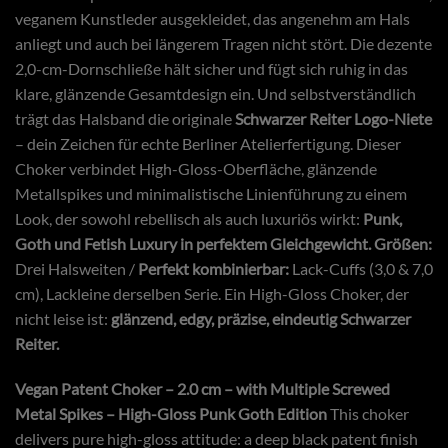
veganem Kunstleder ausgekleidet, das angenehm am Hals
anliegt und auch bei längerem Tragen nicht stört. Die dezente
2,0-cm-Dornschließe hält sicher und fügt sich ruhig in das
klare, glänzende Gesamtdesign ein. Und selbstverständlich
trägt das Halsband die originale
Schwarzer Reiter Logo-Niete
– dein Zeichen für echte Berliner Atelierfertigung. Dieser
Choker verbindet High-Gloss-Oberfläche, glänzende
Metallspikes und minimalistische Linienführung zu einem
Look, der sowohl rebellisch als auch luxuriös wirkt:
Punk,
Goth und Fetish Luxury in perfektem Gleichgewicht.
Größen:
Drei Halsweiten /
Perfekt kombinierbar:
Lack-Cuffs (3,0 & 7,0
cm), Lackleine derselben Serie. Ein High-Gloss Choker, der
nicht leise ist:
glänzend, edgy, präzise, eindeutig Schwarzer
Reiter.
Vegan Patent Choker – 2.0 cm – with Multiple Screwed
Metal Spikes – High-Gloss Punk Goth Edition
This choker
delivers pure high-gloss attitude: a deep black patent finish