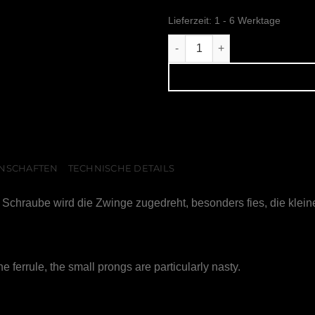
Lieferzeit:
1 - 6 Werktage
Zwingen Black Menge
NSCHAFTEN
TECHNISCHE DETAILS
Schraube wird die Zwinge zugedreht, besonders fies, die klei
e ferrule, the small prongs are particularly nasty.