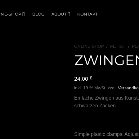
INE-SHOP
BLOG
ABOUT
KONTAKT
ONLINE-SHOP
/
FETISH
/
PL
ZWINGE
24,00
€
inkl. 19 % MwSt.
zzgl.
Versandko
Einfache Zwingen aus Kunststo
schwarzen Zacken.
Simple plastic clamps. Adjusta