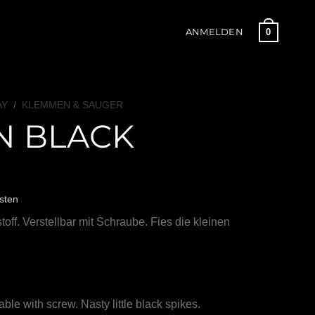
0
ANMELDEN
AY
/
KLEMMEN & SAUGER
N BLACK
sten
ff. Verstellbar mit Schraube. Fies die kleinen
ble with screw. Nasty little black spikes.