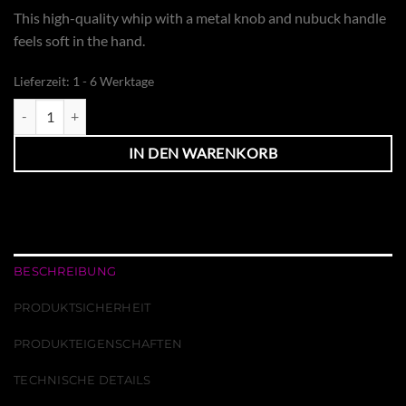
This high-quality whip with a metal knob and nubuck handle
feels soft in the hand.
Lieferzeit:
1 - 6 Werktage
Gerte Classic Softgriff Menge
IN DEN WARENKORB
BESCHREIBUNG
PRODUKTSICHERHEIT
PRODUKTEIGENSCHAFTEN
TECHNISCHE DETAILS