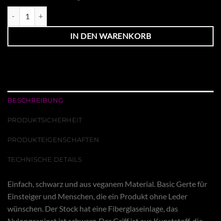
Gerte Vegan Basic Menge
IN DEN WARENKORB
BESCHREIBUNG
PRODUKTSICHERHEIT
PRODUKTEIGENSCHAFTEN
TECHNISCHE DETAILS
Einfach, schwarz und aus veganem Material. Basic Gerte für
Einsteiger und Menschen, die ein Produkt ohne Leder
wünschen. Der Stock hat eine Fiberglaseinlage, das
Nylongespinst ist schwarz. Der Griff ist aus Kunststoff, die