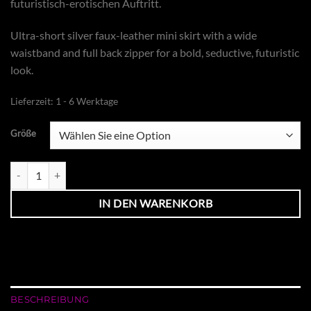
futuristisch-erotischen Auftritt.
Ultra-short silver faux-leather mini skirt with a wide
waistband and full back zipper for a bold, seductive, futuristic
look.
Lieferzeit:
1 - 6 Werktage
Größe
Rock CELESTRA silber Kunstleder Menge
IN DEN WARENKORB
BESCHREIBUNG