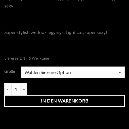
sexy!
Super stylish wetlook leggings. Tight cut, super sexy!
Lieferzeit:
1 - 6 Werktage
Größe
Taboo Wetlook-Leggings mit offenem Schritt und Gesäß Menge
IN DEN WARENKORB