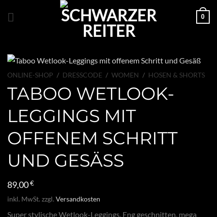
Zum
0
Inhalt
springen
ONLINE-SHOP
/
DRESSCODE
/
WOMEN
/
HOSEN & SHORTS
TABOO WETLOOK-
LEGGINGS MIT
OFFENEM SCHRITT
UND GESÄSS
89,00
€
inkl. MwSt.
zzgl.
Versandkosten
Super stylische Wetlook-Leggings. Eng geschnitten, mega