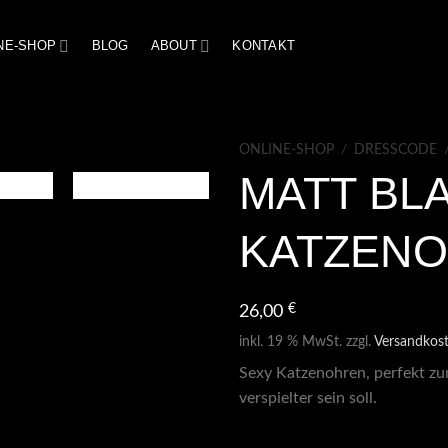
NE-SHOP
BLOG
ABOUT
KONTAKT
ONLINE-SHOP
/
DRESSCODE
MATT BL
KATZEN
€
26,00
inkl. 19 % MwSt.
zzgl.
Versandkos
Sexy Katzenohren, perfekt z
verspielter sein soll.