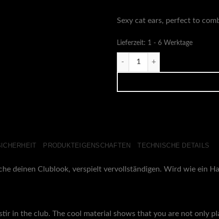
Sexy cat ears, perfect to com
Lieferzeit:
1 - 6 Werktage
Matt Black Katzenohren Menge
ICHERHEIT
PRODUKTEIGENSCHAFTEN
TECHNISCHE DETAILS
e deinen Clublook, verspielt vervollständigen. Wird wie ein Haa
tir in the club. The cool material shows that you are not only p