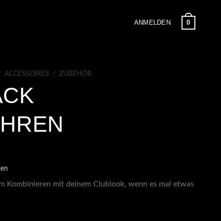
0
ANMELDEN
/
ACCESSOIRES
/
ZUBEHÖR
ACK
OHREN
ten
um Kombinieren mit deinem Clublook, wenn es mal etwas