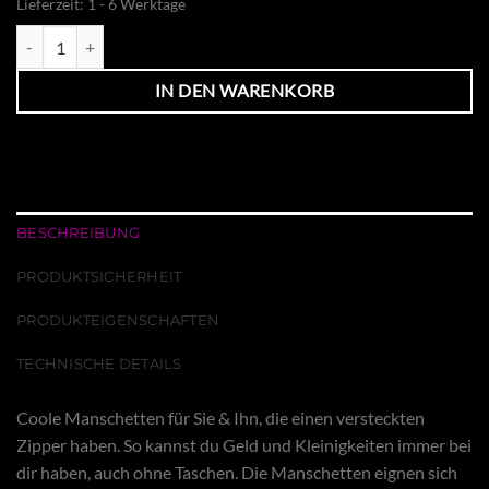
Lieferzeit:
1 - 6 Werktage
Manschetten & Zip Menge
IN DEN WARENKORB
BESCHREIBUNG
PRODUKTSICHERHEIT
PRODUKTEIGENSCHAFTEN
TECHNISCHE DETAILS
Coole Manschetten für Sie & Ihn, die einen versteckten
Zipper haben. So kannst du Geld und Kleinigkeiten immer bei
dir haben, auch ohne Taschen. Die Manschetten eignen sich