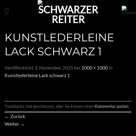
Zum
Inhalt
springen
KUNSTLEDERLEINE
LACK SCHWARZ 1
Veröffentlicht
3. November 2025
bei
1000 × 1000
in
Kunstlederleine Lack schwarz 1
Trackbacks sind geschlossen, aber Sie können einen
Kommentar posten
.
←
Zurück
Weiter
→