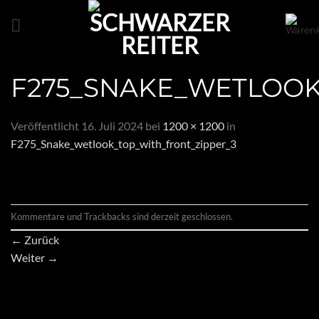
Zum
Inhalt
springen
F275_SNAKE_WETLOOK
Veröffentlicht
16. Juli 2024
bei
1200 × 1200
in
F275_Snake_wetlook_top_with_front_zipper_3
Kommentare und Trackbacks sind derzeit geschlossen.
←
Zurück
Weiter
→