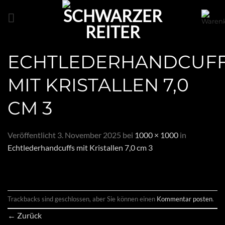
Zum
Inhalt
springen
ECHTLEDERHANDCUF
MIT KRISTALLEN 7,0
CM 3
Veröffentlicht
3. November 2025
bei
1000 × 1000
in
Echtlederhandcuffs mit Kristallen 7,0 cm 3
Trackbacks sind geschlossen, aber Sie können einen
Kommentar posten
.
←
Zurück