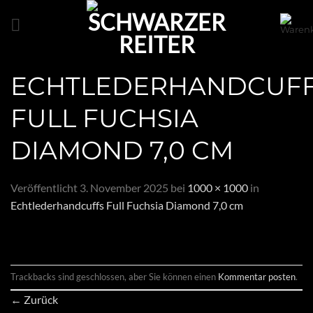
Zum
Inhalt
springen
ECHTLEDERHANDCUF
FULL FUCHSIA
DIAMOND 7,0 CM
Veröffentlicht
3. November 2025
bei
1000 × 1000
in
Echtlederhandcuffs Full Fuchsia Diamond 7,0 cm
Trackbacks sind geschlossen, aber Sie können einen
Kommentar posten
.
←
Zurück