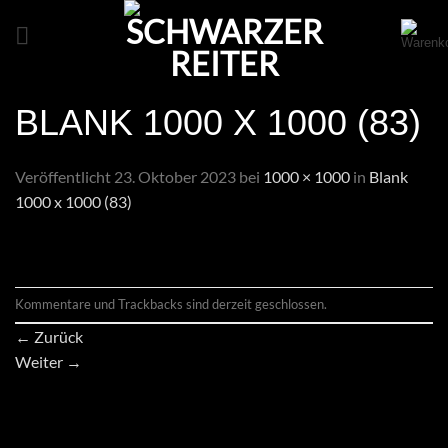
Zum
Inhalt
springen
BLANK 1000 X 1000 (83)
Veröffentlicht
23. Oktober 2023
bei
1000 × 1000
in
Blank
1000 x 1000 (83)
Kommentare und Trackbacks sind derzeit geschlossen.
←
Zurück
Weiter
→