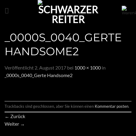
Zum
Inhalt
springen
_0000S_0040_GERTE
HANDSOME2
Veröffentlicht
2. August 2017
bei
1000 × 1000
in
_0000s_0040_Gerte Handsome2
Trackbacks sind geschlossen, aber Sie können einen
Kommentar posten
.
←
Zurück
Weiter
→