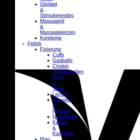
Gleitgel
&
Stimulierendes
Massageöl
&
Massagekerzen
Kondome
Fetish
Fixierung
Cuffs
Gagballs
Choker
Handschellen
Seile
&
Tape
Leinen
Stangen
&
Pranger
Nadelräder
Ketten
&
Karabiner
Play