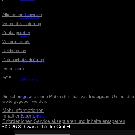
Informationen
Allgemeine Hinweise
Fixierung
Versand & Lieferung
Zahlungsarten
Play
Widerrufsrecht
Reklamation
Datenschutzerklärung
Dresscode
Impressum
AGB
Women
INSTAGRAM-POSTS
Sie sehen gerade einen Platzhalterinhalt von
Instagram
. Um auf den 
Men
weitergegeben werden.
Mehr Informationen
Inhalt entsperren
Accessoires
Erforderlichen Service akzeptieren und Inhalte entsperren
©2026 Schwarzer Reiter GmbH