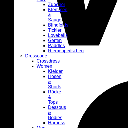
Zubehör
Klemmen
&
Sauger
Blindfolds
Tickler
Loveballs
Gerten
Paddles
Riemenpeitschen
Dresscode
Crossdress
Women
Kleider
Hosen
&
Shorts
Röcke
&
Tops
Dessous
&
Bodies
Harness
Men