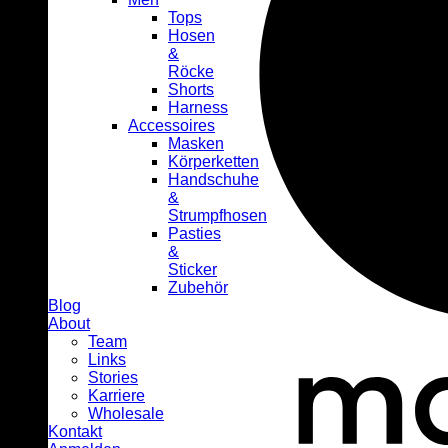
Tops
Hosen
&
Röcke
Shorts
Harness
Accessoires
Masken
Körperketten
Handschuhe
&
Strumpfhosen
Pasties
&
Sticker
Zubehör
Blog
About
Team
Links
Stories
Karriere
Wholesale
Kontakt