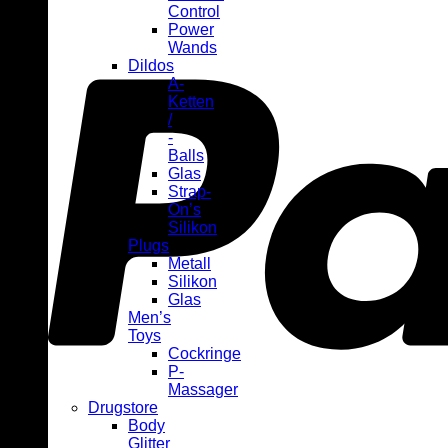
Control
Power
Wands
Dildos
A-
Ketten
/
-
Balls
Glas
Strap-
On’s
Silikon
Plugs
Metall
Silikon
Glas
Men’s
Toys
Cockringe
P-
Massager
Drugstore
Body
Glitter