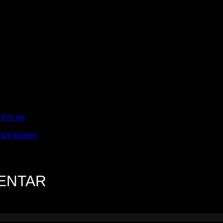
Pro rot
tar posten
.
MENTAR
n.