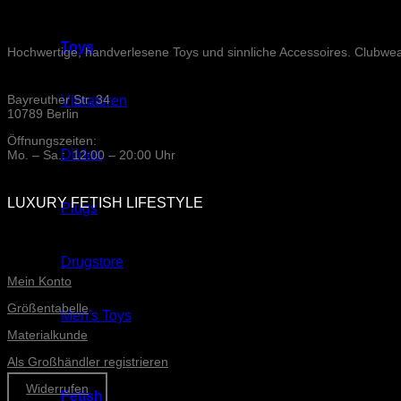
Toys
Hochwertige, handverlesene Toys und sinnliche Accessoires. Clubwe
Bayreuther Str. 34
Vibratoren
10789 Berlin
Öffnungszeiten:
Dildos
Mo. – Sa.: 12:00 – 20:00 Uhr
LUXURY FETISH LIFESTYLE
Plugs
ONLINE-SERVICE
Drugstore
Mein Konto
Größentabelle
Men's Toys
Materialkunde
Als Großhändler registrieren
Widerrufen
Fetish