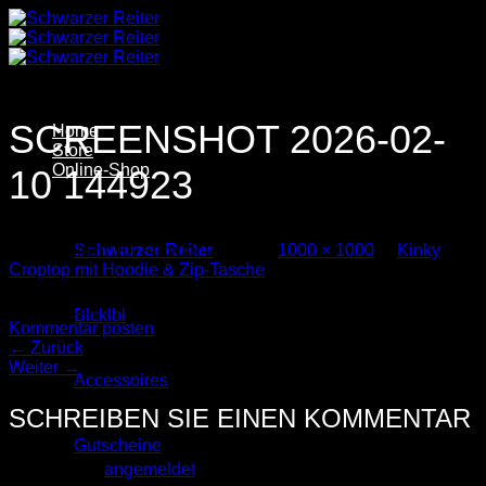
Zum
Inhalt
springen
SCREENSHOT 2026-02-
Home
Store
Online-Shop
10 144923
Veröffentlicht
10. Februar 2026
bei
1000 × 1000
in
Kinky
Schwarzer Reiter
Croptop mit Hoodie & Zip-Tasche
Trackbacks sind geschlossen, aber Sie können einen
Blcklbl
Kommentar posten
.
←
Zurück
Weiter
→
Accessoires
SCHREIBEN SIE EINEN KOMMENTAR
Gutscheine
Sie müssen
angemeldet
sein, um einen Kommentar