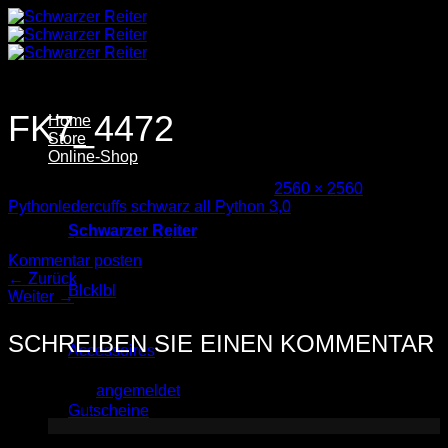
Zum
Inhalt
springen
FK7_4472
Home
Store
Online-Shop
Veröffentlicht
24. November 2025
bei
2560 × 2560
in
Pythonledercuffs schwarz all Python 3,0
Schwarzer Reiter
Trackbacks sind geschlossen, aber Sie können einen
Kommentar posten
.
←
Zurück
Blcklbl
Weiter
→
SCHREIBEN SIE EINEN KOMMENTAR
Accessoires
Sie müssen
angemeldet
sein, um einen Kommentar
abzugeben.
Gutscheine