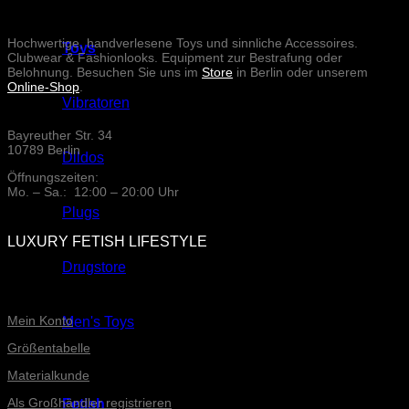
Hochwertige, handverlesene Toys und sinnliche Accessoires.
Toys
Clubwear & Fashionlooks. Equipment zur Bestrafung oder
Belohnung. Besuchen Sie uns im
Store
in Berlin oder unserem
Online-Shop
.
Vibratoren
Bayreuther Str. 34
10789 Berlin
Dildos
Öffnungszeiten:
Mo. – Sa.: 12:00 – 20:00 Uhr
Plugs
LUXURY FETISH LIFESTYLE
Drugstore
ONLINE-SERVICE
Mein Konto
Men's Toys
Größentabelle
Materialkunde
Als Großhändler registrieren
Fetish