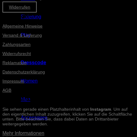
Widerrufen
Informationen
Fixierung
Allgemeine Hinweise
Play
Versand & Lieferung
Zahlungsarten
Widerrufsrecht
Dresscode
Reklamation
Datenschutzerklärung
Women
Impressum
AGB
Men
INSTAGRAM-POSTS
Sie sehen gerade einen Platzhalterinhalt von
Instagram
. Um auf
den eigentlichen Inhalt zuzugreifen, klicken Sie auf die Schaltfläche
Accessoires
unten. Bitte beachten Sie, dass dabei Daten an Drittanbieter
weitergegeben werden.
Mehr Informationen