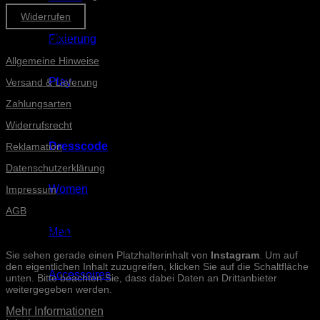
Widerrufen
Informationen
Fixierung
Allgemeine Hinweise
Play
Versand & Lieferung
Zahlungsarten
Widerrufsrecht
Dresscode
Reklamation
Datenschutzerklärung
Women
Impressum
AGB
Men
INSTAGRAM-POSTS
Sie sehen gerade einen Platzhalterinhalt von
Instagram
. Um auf
den eigentlichen Inhalt zuzugreifen, klicken Sie auf die Schaltfläche
Accessoires
unten. Bitte beachten Sie, dass dabei Daten an Drittanbieter
weitergegeben werden.
Mehr Informationen