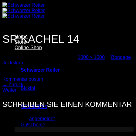
Zum
Inhalt
springen
SR KACHEL 14
Home
Store
Online-Shop
Veröffentlicht
29. Oktober 2025
bei
1000 × 1000
in
Bondage
Jockstrap
Schwarzer Reiter
Trackbacks sind geschlossen, aber Sie können einen
Kommentar posten
.
←
Zurück
Blcklbl
Weiter
→
SCHREIBEN SIE EINEN KOMMENTAR
Accessoires
Sie müssen
angemeldet
sein, um einen Kommentar
abzugeben.
Gutscheine