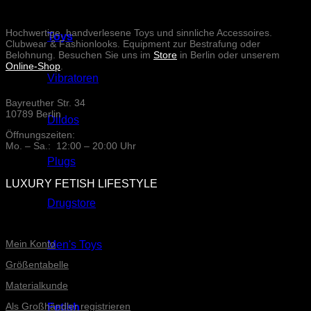
Hochwertige, handverlesene Toys und sinnliche Accessoires.
Toys
Clubwear & Fashionlooks. Equipment zur Bestrafung oder
Belohnung. Besuchen Sie uns im
Store
in Berlin oder unserem
Online-Shop
.
Vibratoren
Bayreuther Str. 34
10789 Berlin
Dildos
Öffnungszeiten:
Mo. – Sa.: 12:00 – 20:00 Uhr
Plugs
LUXURY FETISH LIFESTYLE
Drugstore
ONLINE-SERVICE
Mein Konto
Men's Toys
Größentabelle
Materialkunde
Als Großhändler registrieren
Fetish