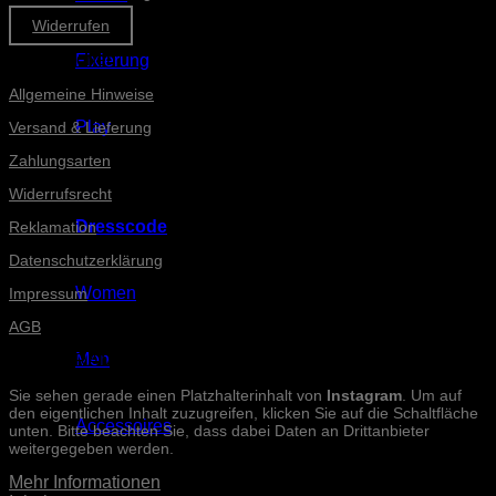
Widerrufen
Informationen
Fixierung
Allgemeine Hinweise
Play
Versand & Lieferung
Zahlungsarten
Widerrufsrecht
Dresscode
Reklamation
Datenschutzerklärung
Women
Impressum
AGB
Men
INSTAGRAM-POSTS
Sie sehen gerade einen Platzhalterinhalt von
Instagram
. Um auf
den eigentlichen Inhalt zuzugreifen, klicken Sie auf die Schaltfläche
Accessoires
unten. Bitte beachten Sie, dass dabei Daten an Drittanbieter
weitergegeben werden.
Mehr Informationen