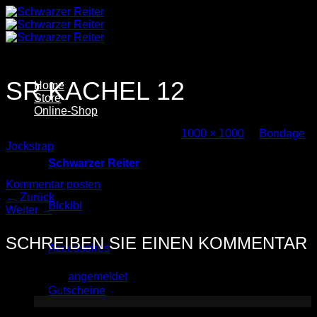
Zum
Inhalt
springen
SR KACHEL 12
Home
Store
Online-Shop
Veröffentlicht
29. Oktober 2025
bei
1000 × 1000
in
Bondage
Jockstrap
Schwarzer Reiter
Trackbacks sind geschlossen, aber Sie können einen
Kommentar posten
.
←
Zurück
Blcklbl
Weiter
→
SCHREIBEN SIE EINEN KOMMENTAR
Accessoires
Sie müssen
angemeldet
sein, um einen Kommentar
abzugeben.
Gutscheine