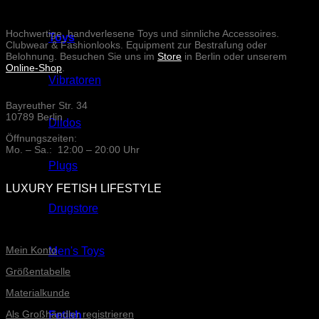
Hochwertige, handverlesene Toys und sinnliche Accessoires.
Toys
Clubwear & Fashionlooks. Equipment zur Bestrafung oder
Belohnung. Besuchen Sie uns im
Store
in Berlin oder unserem
Online-Shop
.
Vibratoren
Bayreuther Str. 34
10789 Berlin
Dildos
Öffnungszeiten:
Mo. – Sa.: 12:00 – 20:00 Uhr
Plugs
LUXURY FETISH LIFESTYLE
Drugstore
ONLINE-SERVICE
Mein Konto
Men's Toys
Größentabelle
Materialkunde
Als Großhändler registrieren
Fetish