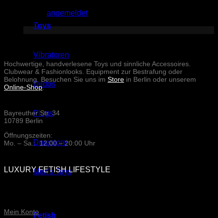
Sie müssen
angemeldet
sein, um einen Kommentar
abzugeben.
Toys
Vibratoren
Hochwertige, handverlesene Toys und sinnliche Accessoires.
Clubwear & Fashionlooks. Equipment zur Bestrafung oder
Belohnung. Besuchen Sie uns im
Store
in Berlin oder unserem
Dildos
Online-Shop
.
Plugs
Bayreuther Str. 34
10789 Berlin
Öffnungszeiten:
Drugstore
Mo. – Sa.: 12:00 – 20:00 Uhr
LUXURY FETISH LIFESTYLE
Men's Toys
ONLINE-SERVICE
Mein Konto
Fetish