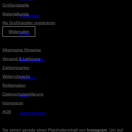
Größentabelle
Materialkunde
Fixierung
Als Großhändler registrieren
Widerrufen
Play
Informationen
Allgemeine Hinweise
Versand & Lieferung
Dresscode
Zahlungsarten
Widerrufsrecht
Women
Reklamation
Datenschutzerklärung
Men
Impressum
AGB
Accessoires
INSTAGRAM-POSTS
Sie sehen gerade einen Platzhalterinhalt von
Instagram
. Um auf