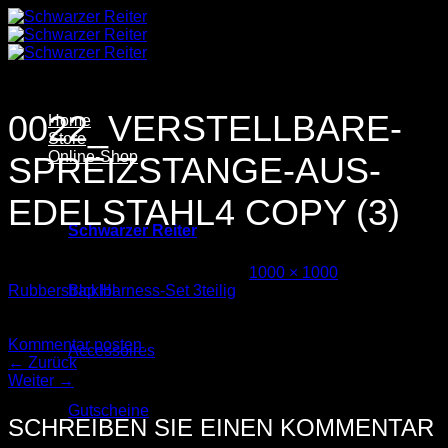
Zum
Inhalt
springen
0022_VERSTELLBARE-
Home
Store
Online-Shop
SPREIZSTANGE-AUS-
EDELSTAHL4 COPY (3)
Schwarzer Reiter
Veröffentlicht
13. August 2025
bei
1000 × 1000
in
Rubberstrap Harness-Set 3teilig
Blcklbl
Trackbacks sind geschlossen, aber Sie können einen
Kommentar posten
.
Accessoires
←
Zurück
Weiter
→
Gutscheine
SCHREIBEN SIE EINEN KOMMENTAR