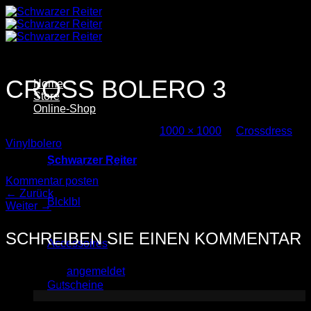
Zum
Inhalt
springen
CROSS BOLERO 3
Home
Store
Online-Shop
Veröffentlicht
19. Juni 2025
bei
1000 × 1000
in
Crossdress
Vinylbolero
Schwarzer Reiter
Trackbacks sind geschlossen, aber Sie können einen
Kommentar posten
.
←
Zurück
Blcklbl
Weiter
→
SCHREIBEN SIE EINEN KOMMENTAR
Accessoires
Sie müssen
angemeldet
sein, um einen Kommentar
abzugeben.
Gutscheine