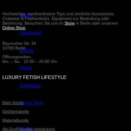
Hochwertige, handverlesene Toys und sinnliche Accessoires.
Toys
Clubwear & Fashionlooks. Equipment zur Bestrafung oder
Belohnung. Besuchen Sie uns im
Store
in Berlin oder unserem
Online-Shop
.
Vibratoren
Bayreuther Str. 34
10789 Berlin
Dildos
Öffnungszeiten:
Mo. – Sa.: 12:00 – 20:00 Uhr
Plugs
LUXURY FETISH LIFESTYLE
Drugstore
ONLINE-SERVICE
Mein Konto
Men's Toys
Größentabelle
Materialkunde
Als Großhändler registrieren
Fetish