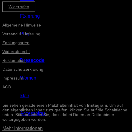
Widerrufen
Informationen
Fixierung
Allgemeine Hinweise
Play
Versand & Lieferung
Zahlungsarten
Widerrufsrecht
Dresscode
Reklamation
Datenschutzerklärung
Women
Impressum
AGB
Men
INSTAGRAM-POSTS
Sie sehen gerade einen Platzhalterinhalt von
Instagram
. Um auf
den eigentlichen Inhalt zuzugreifen, klicken Sie auf die Schaltfläche
Accessoires
unten. Bitte beachten Sie, dass dabei Daten an Drittanbieter
weitergegeben werden.
Mehr Informationen