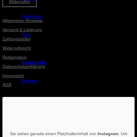
Widerrufen
Informationen
Fixierung
Allgemeine Hinweise
Versand & Lieferung
Play
Zahlungsarten
Widerrufsrecht
Reklamation
Dresscode
Datenschutzerklärung
Impressum
Women
AGB
INSTAGRAM-POSTS
Men
Accessoires
Sie sehen gerade einen Platzhalterinhalt von
Instagram
. Um