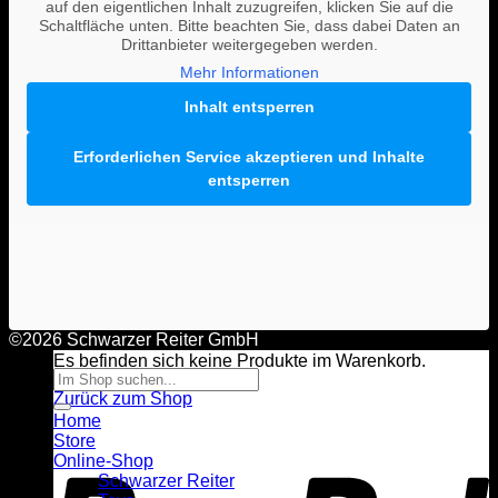
auf den eigentlichen Inhalt zuzugreifen, klicken Sie auf die
Blog
Schaltfläche unten. Bitte beachten Sie, dass dabei Daten an
About
Drittanbieter weitergegeben werden.
Team
Links
Mehr Informationen
Stories
Inhalt entsperren
Karriere
Wholesale
Kontakt
Erforderlichen Service akzeptieren und Inhalte
entsperren
Anmelden
Warenkorb
©2026 Schwarzer Reiter GmbH
Es befinden sich keine Produkte im Warenkorb.
Suche
nach:
Zurück zum Shop
Home
P
Store
Online-Shop
Schwarzer Reiter