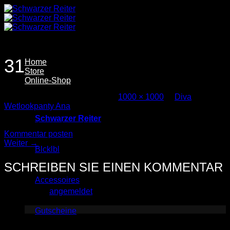
Zum
Inhalt
springen
31
Home
Store
Online-Shop
Veröffentlicht
16. Juni 2025
bei
1000 × 1000
in
Diva
Wetlookpanty Ana
Schwarzer Reiter
Trackbacks sind geschlossen, aber Sie können einen
Kommentar posten
.
Weiter
→
Blcklbl
SCHREIBEN SIE EINEN KOMMENTAR
Accessoires
Sie müssen
angemeldet
sein, um einen Kommentar
abzugeben.
Gutscheine