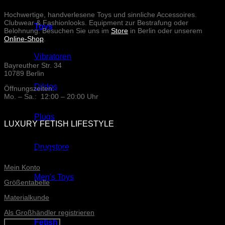
Hochwertige, handverlesene Toys und sinnliche Accessoires.
Clubwear & Fashionlooks. Equipment zur Bestrafung oder
Toys
Belohnung. Besuchen Sie uns im
Store
in Berlin oder unserem
Online-Shop
.
Vibratoren
Bayreuther Str. 34
10789 Berlin
Dildos
Öffnungszeiten:
Mo. – Sa.: 12:00 – 20:00 Uhr
Plugs
LUXURY FETISH LIFESTYLE
Drugstore
ONLINE-SERVICE
Mein Konto
Men's Toys
Größentabelle
Materialkunde
Als Großhändler registrieren
Fetish