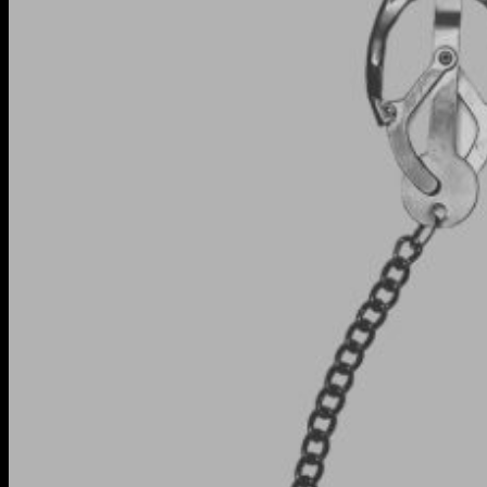
Toys
Vibratoren
Dildos
Plugs
Drugstore
Men's Toys
Fetish