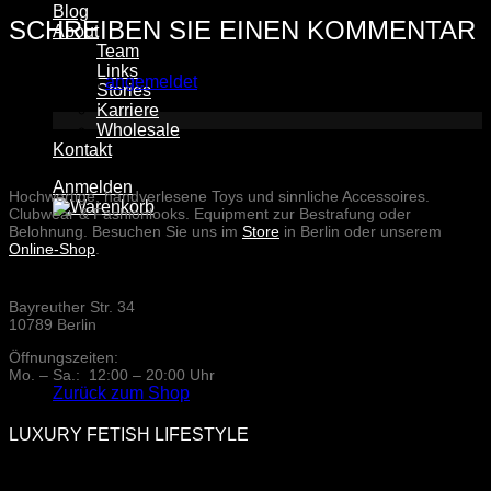
Blog
SCHREIBEN SIE EINEN KOMMENTAR
About
Team
Links
Sie müssen
angemeldet
sein, um einen Kommentar
Stories
abzugeben.
Karriere
Wholesale
Kontakt
Anmelden
Hochwertige, handverlesene Toys und sinnliche Accessoires.
Clubwear & Fashionlooks. Equipment zur Bestrafung oder
Warenkorb
Belohnung. Besuchen Sie uns im
Store
in Berlin oder unserem
Online-Shop
.
Bayreuther Str. 34
10789 Berlin
Es befinden sich keine Produkte im Warenkorb.
Öffnungszeiten:
Mo. – Sa.: 12:00 – 20:00 Uhr
Zurück zum Shop
P
LUXURY FETISH LIFESTYLE