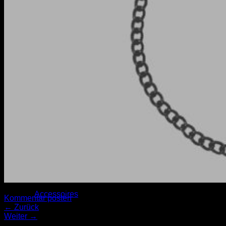
Fixierung
Play
Dresscode
Women
Men
Trackbacks sind geschlossen, aber Sie können einen
Accessoires
Kommentar posten
.
←
Zurück
Weiter
→