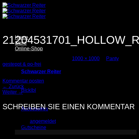
Zum
Inhalt
springen
21204531701_HOLLOW_
Home
Store
Online-Shop
Veröffentlicht
24. April 2025
bei
1000 × 1000
in
Panty
gesteppt & po-frei
Schwarzer Reiter
Trackbacks sind geschlossen, aber Sie können einen
Kommentar posten
.
←
Zurück
Blcklbl
Weiter
→
SCHREIBEN SIE EINEN KOMMENTAR
Accessoires
Sie müssen
angemeldet
sein, um einen Kommentar
abzugeben.
Gutscheine