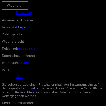
Widerrufen
Informationen
Fixierung
Allgemeine Hinweise
Play
Versand & Lieferung
Zahlungsarten
Widerrufsrecht
Dresscode
Reklamation
Datenschutzerklärung
Women
Impressum
AGB
Men
INSTAGRAM-POSTS
Sie sehen gerade einen Platzhalterinhalt von
Instagram
. Um auf
den eigentlichen Inhalt zuzugreifen, klicken Sie auf die Schaltfläche
Accessoires
unten. Bitte beachten Sie, dass dabei Daten an Drittanbieter
weitergegeben werden.
Mehr Informationen