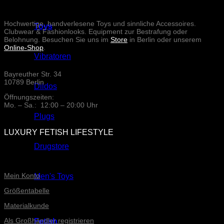
Hochwertige, handverlesene Toys und sinnliche Accessoires.
Toys
Clubwear & Fashionlooks. Equipment zur Bestrafung oder
Belohnung. Besuchen Sie uns im
Store
in Berlin oder unserem
Online-Shop
.
Vibratoren
Bayreuther Str. 34
10789 Berlin
Dildos
Öffnungszeiten:
Mo. – Sa.: 12:00 – 20:00 Uhr
Plugs
LUXURY FETISH LIFESTYLE
Drugstore
ONLINE-SERVICE
Mein Konto
Men's Toys
Größentabelle
Materialkunde
Als Großhändler registrieren
Fetish