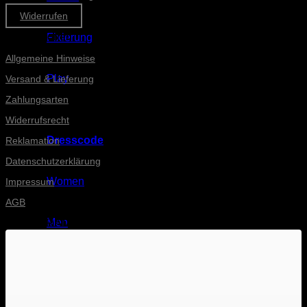
Widerrufen
Informationen
Fixierung
Allgemeine Hinweise
Play
Versand & Lieferung
Zahlungsarten
Widerrufsrecht
Dresscode
Reklamation
Datenschutzerklärung
Women
Impressum
AGB
Men
INSTAGRAM-POSTS
Accessoires