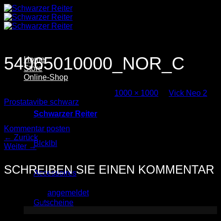
Zum
Inhalt
springen
54065010000_NOR_C
Home
Store
Online-Shop
Veröffentlicht
24. April 2025
bei
1000 × 1000
in
Vick Neo 2
Prostatavibe schwarz
Schwarzer Reiter
Trackbacks sind geschlossen, aber Sie können einen
Kommentar posten
.
←
Zurück
Blcklbl
Weiter
→
SCHREIBEN SIE EINEN KOMMENTAR
Accessoires
Sie müssen
angemeldet
sein, um einen Kommentar
abzugeben.
Gutscheine