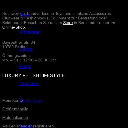
Hochwertige, handverlesene Toys und sinnliche Accessoires.
Toys
Clubwear & Fashionlooks. Equipment zur Bestrafung oder
Belohnung. Besuchen Sie uns im
Store
in Berlin oder unserem
Online-Shop
.
Vibratoren
Bayreuther Str. 34
10789 Berlin
Dildos
Öffnungszeiten:
Mo. – Sa.: 12:00 – 20:00 Uhr
Plugs
LUXURY FETISH LIFESTYLE
Drugstore
ONLINE-SERVICE
Mein Konto
Men's Toys
Größentabelle
Materialkunde
Als Großhändler registrieren
Fetish