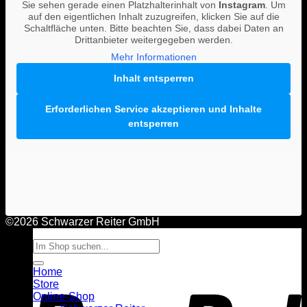
Sie sehen gerade einen Platzhalterinhalt von
Instagram
. Um
Blog
auf den eigentlichen Inhalt zuzugreifen, klicken Sie auf die
About
Schaltfläche unten. Bitte beachten Sie, dass dabei Daten an
Team
Drittanbieter weitergegeben werden.
Links
Stories
Mehr Informationen
Karriere
Inhalt entsperren
Wholesale
Kontakt
Erforderlichen Service akzeptieren und Inhalte
Anmelden
entsperren
Warenkorb
©2026 Schwarzer Reiter GmbH
Es befinden sich keine Produkte im Warenkorb.
Suche
Zurück zum Shop
nach:
P
Home
Store
Online-Shop