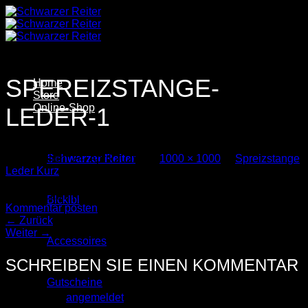
Zum
Inhalt
springen
SPEREIZSTANGE-
Home
Store
Online-Shop
LEDER-1
Veröffentlicht
24. April 2025
bei
1000 × 1000
in
Spreizstange
Schwarzer Reiter
Leder Kurz
Trackbacks sind geschlossen, aber Sie können einen
Blcklbl
Kommentar posten
.
←
Zurück
Weiter
→
Accessoires
SCHREIBEN SIE EINEN KOMMENTAR
Gutscheine
Sie müssen
angemeldet
sein, um einen Kommentar