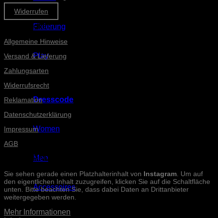
Widerrufen
Informationen
Fixierung
Allgemeine Hinweise
Play
Versand & Lieferung
Zahlungsarten
Widerrufsrecht
Dresscode
Reklamation
Datenschutzerklärung
Women
Impressum
AGB
Men
INSTAGRAM-POSTS
Sie sehen gerade einen Platzhalterinhalt von
Instagram
. Um auf
den eigentlichen Inhalt zuzugreifen, klicken Sie auf die Schaltfläche
Accessoires
unten. Bitte beachten Sie, dass dabei Daten an Drittanbieter
weitergegeben werden.
Mehr Informationen