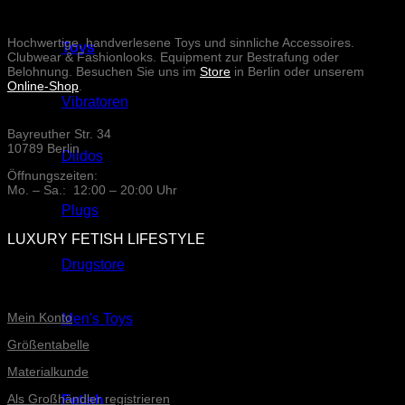
Hochwertige, handverlesene Toys und sinnliche Accessoires.
Toys
Clubwear & Fashionlooks. Equipment zur Bestrafung oder
Belohnung. Besuchen Sie uns im
Store
in Berlin oder unserem
Online-Shop
.
Vibratoren
Bayreuther Str. 34
10789 Berlin
Dildos
Öffnungszeiten:
Mo. – Sa.: 12:00 – 20:00 Uhr
Plugs
LUXURY FETISH LIFESTYLE
Drugstore
ONLINE-SERVICE
Mein Konto
Men's Toys
Größentabelle
Materialkunde
Als Großhändler registrieren
Fetish