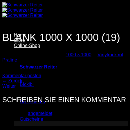
Zum
Inhalt
springen
BLANK 1000 X 1000 (19)
Home
Store
Online-Shop
Veröffentlicht
1. März 2025
bei
1000 × 1000
in
Vinylrock rot
Praline
Schwarzer Reiter
Trackbacks sind geschlossen, aber Sie können einen
Kommentar posten
.
←
Zurück
Blcklbl
Weiter
→
SCHREIBEN SIE EINEN KOMMENTAR
Accessoires
Sie müssen
angemeldet
sein, um einen Kommentar
abzugeben.
Gutscheine