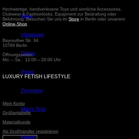
Hochwertige, handverlesene Toys und sinnliche Accessoires.
Clubwear & Fashionlooks. Equipment zur Bestrafung oder
Toys
Belohnung. Besuchen Sie uns im
Store
in Berlin oder unserem
Online-Shop
.
Vibratoren
Bayreuther Str. 34
10789 Berlin
Dildos
Öffnungszeiten:
Mo. – Sa.: 12:00 – 20:00 Uhr
Plugs
LUXURY FETISH LIFESTYLE
Drugstore
ONLINE-SERVICE
Mein Konto
Men's Toys
Größentabelle
Materialkunde
Als Großhändler registrieren
Fetish