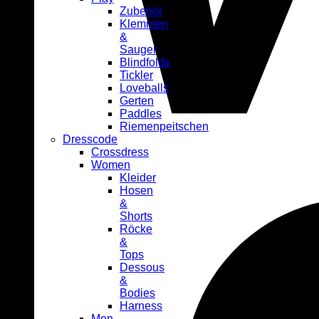
Zubehör
Klemmen
&
Sauger
Blindfolds
Tickler
Loveballs
Gerten
Paddles
Riemenpeitschen
Dresscode
Crossdress
Women
Kleider
Hosen
&
Shorts
Röcke
&
Tops
Dessous
&
Bodies
Harness
Men