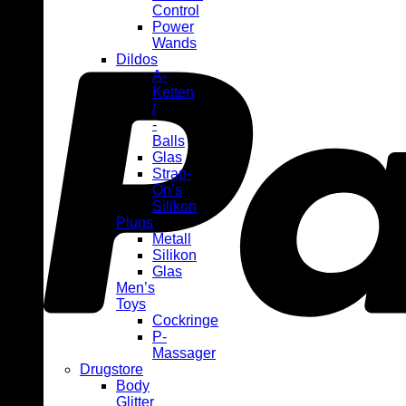
Control
Power
Wands
Dildos
A-
Ketten
/
-
Balls
Glas
Strap-
On’s
Silikon
Plugs
Metall
Silikon
Glas
Men’s
Toys
Cockringe
P-
Massager
Drugstore
Body
Glitter