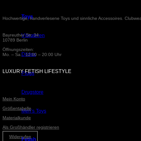
Toys
Hochwertige, handverlesene Toys und sinnliche Accessoires. Clubwe
Bayreuther Str. 34
Vibratoren
10789 Berlin
Öffnungszeiten:
Dildos
Mo. – Sa.: 12:00 – 20:00 Uhr
LUXURY FETISH LIFESTYLE
Plugs
ONLINE-SERVICE
Drugstore
Mein Konto
Größentabelle
Men's Toys
Materialkunde
Als Großhändler registrieren
Widerrufen
Fetish