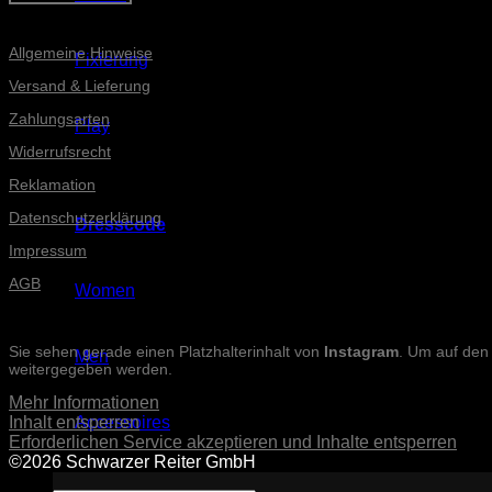
Informationen
Allgemeine Hinweise
Fixierung
Versand & Lieferung
Zahlungsarten
Play
Widerrufsrecht
Reklamation
Datenschutzerklärung
Dresscode
Impressum
AGB
Women
INSTAGRAM-POSTS
Sie sehen gerade einen Platzhalterinhalt von
Instagram
. Um auf den 
Men
weitergegeben werden.
Mehr Informationen
Inhalt entsperren
Accessoires
Erforderlichen Service akzeptieren und Inhalte entsperren
©2026 Schwarzer Reiter GmbH