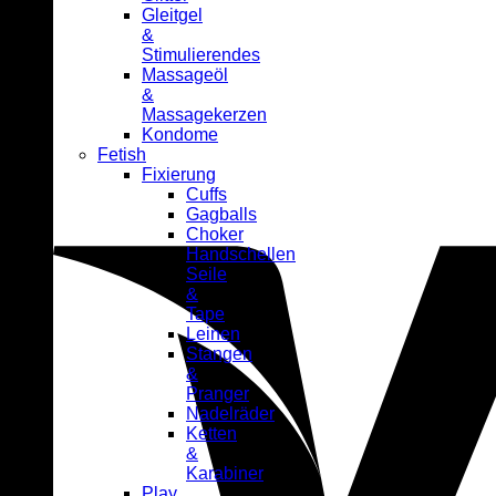
Gleitgel
&
Stimulierendes
Massageöl
&
Massagekerzen
Kondome
Fetish
Fixierung
Cuffs
Gagballs
Choker
Handschellen
Seile
&
Tape
Leinen
Stangen
&
Pranger
Nadelräder
Ketten
&
Karabiner
Play