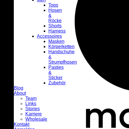
Tops
Hosen
&
Röcke
Shorts
Harness
Accessoires
Masken
Körperketten
Handschuhe
&
Strumpfhosen
Pasties
&
Sticker
Zubehör
Blog
About
Team
Links
Stories
Karriere
Wholesale
Kontakt