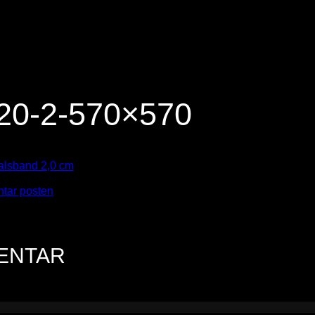
0-2-570×570
alsband 2,0 cm
tar posten
.
MENTAR
n.