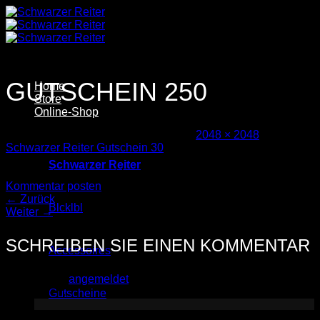
Zum
Inhalt
springen
GUTSCHEIN 250
Home
Store
Online-Shop
Veröffentlicht
18. Dezember 2024
bei
2048 × 2048
in
Schwarzer Reiter Gutschein 30
Schwarzer Reiter
Trackbacks sind geschlossen, aber Sie können einen
Kommentar posten
.
←
Zurück
Blcklbl
Weiter
→
SCHREIBEN SIE EINEN KOMMENTAR
Accessoires
Sie müssen
angemeldet
sein, um einen Kommentar
abzugeben.
Gutscheine