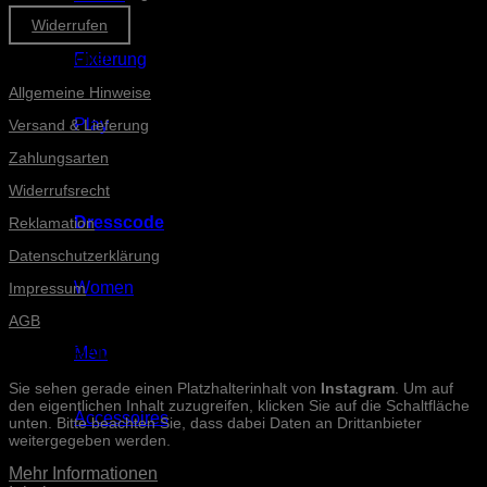
Widerrufen
Informationen
Fixierung
Allgemeine Hinweise
Play
Versand & Lieferung
Zahlungsarten
Widerrufsrecht
Dresscode
Reklamation
Datenschutzerklärung
Women
Impressum
AGB
Men
INSTAGRAM-POSTS
Sie sehen gerade einen Platzhalterinhalt von
Instagram
. Um auf
den eigentlichen Inhalt zuzugreifen, klicken Sie auf die Schaltfläche
Accessoires
unten. Bitte beachten Sie, dass dabei Daten an Drittanbieter
weitergegeben werden.
Mehr Informationen