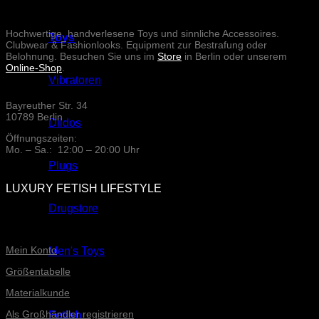
Hochwertige, handverlesene Toys und sinnliche Accessoires.
Toys
Clubwear & Fashionlooks. Equipment zur Bestrafung oder
Belohnung. Besuchen Sie uns im
Store
in Berlin oder unserem
Online-Shop
.
Vibratoren
Bayreuther Str. 34
10789 Berlin
Dildos
Öffnungszeiten:
Mo. – Sa.: 12:00 – 20:00 Uhr
Plugs
LUXURY FETISH LIFESTYLE
Drugstore
ONLINE-SERVICE
Mein Konto
Men's Toys
Größentabelle
Materialkunde
Als Großhändler registrieren
Fetish