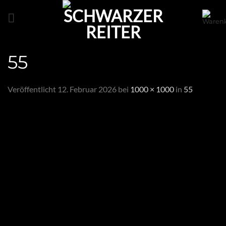
Zum
Inhalt
springen
55
Veröffentlicht
12. Februar 2026
bei
1000 × 1000
in
55