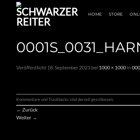
Zum
Inhalt
HOME
STORE
ONL
springen
0001S_0031_HAR
Veröffentlicht
18. September 2023
bei
1000 × 1000
in
000
Kommentare und Trackbacks sind derzeit geschlossen.
←
Zurück
Weiter
→